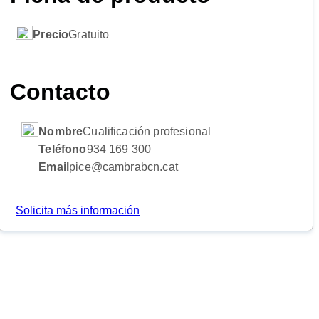
Precio
Gratuito
Contacto
Nombre
Cualificación profesional
Teléfono
934 169 300
Email
pice@cambrabcn.cat
Solicita más información