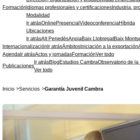
Formación
Idiomas profesionales y certificaciones
Industria, pr
Modalidad
Ir atrás
Online
Presencial
Videoconferencia
Híbrida
Ubicaciones
Ir atrás
Alt Penedès
Anoia
Baix Llobregat
Baix Monts
Internacionalización
Ir atrás
Ámbitos
Iniciación a la exportación
Agenda
Ir atrás
Actos y jornadas
Formación
Ver todo
Ir atrás
Blog
Estudios Cambra
Observatorio de la 
Publicaciones
Ver todo
>
>
Inicio
Servicios
Garantía Juvenil Cambra