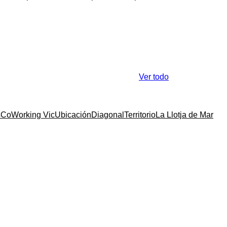
Ver todo
s
CoWorking Vic
Ubicación
Diagonal
Territorio
La Llotja de Mar