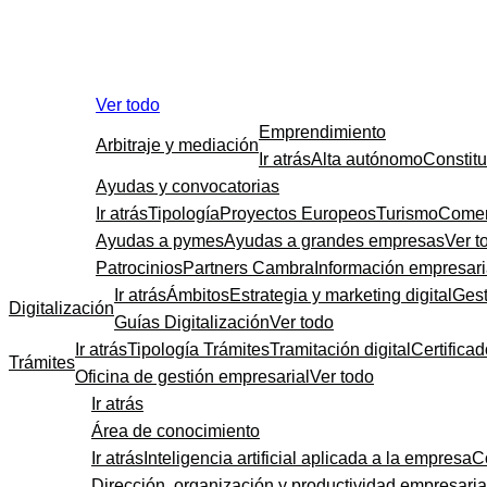
Ver todo
Emprendimiento
Arbitraje y mediación
Ir atrás
Alta autónomo
Constit
Ayudas y convocatorias
Ir atrás
Tipología
Proyectos Europeos
Turismo
Comer
Ayudas a pymes
Ayudas a grandes empresas
Ver t
Patrocinios
Partners Cambra
Información empresari
Ir atrás
Ámbitos
Estrategia y marketing digital
Gest
Digitalización
Guías Digitalización
Ver todo
Ir atrás
Tipología Trámites
Tramitación digital
Certificad
Trámites
Oficina de gestión empresarial
Ver todo
Ir atrás
Área de conocimiento
Ir atrás
Inteligencia artificial aplicada a la empresa
C
Dirección, organización y productividad empresaria