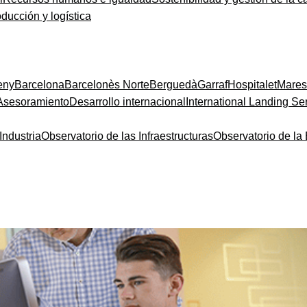
oducción y logística
eny
Barcelona
Barcelonès Norte
Berguedà
Garraf
Hospitalet
Mare
Asesoramiento
Desarrollo internacional
International Landing Se
Industria
Observatorio de las Infraestructuras
Observatorio de l