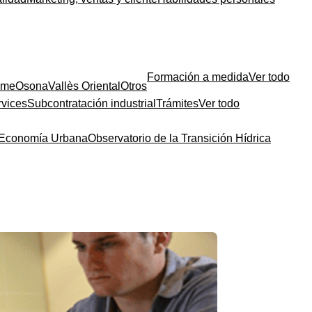
Formación a medida
Ver todo
sme
Osona
Vallès Oriental
Otros
rvices
Subcontratación industrial
Trámites
Ver todo
a Economía Urbana
Observatorio de la Transición Hídrica