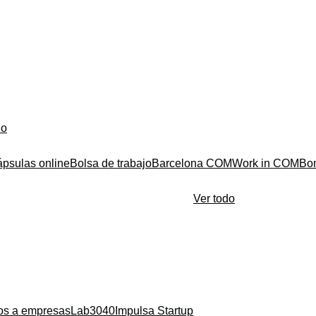
do
ápsulas online
Bolsa de trabajo
Barcelona COM
Work in COM
Bo
Ver todo
ios a empresas
Lab3040
Impulsa Startup