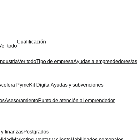
Cualificación
Ver todo
Industria
Ver todo
Tipo de empresa
Ayudas a emprendedores/as
Acelera Pyme
Kit Digital
Ayudas y subvenciones
dos
Asesoramiento
Punto de atención al emprendedor
 y finanzas
Postgrados
alidad
Marketing, ventas y cliente
Habilidades personales