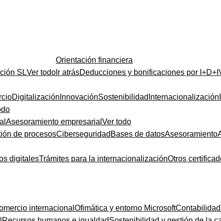
Orientación financiera
ución SL
Ver todo
Ir atrás
Deducciones y bonificaciones por I+D+I
cio
Digitalización
Innovación
Sostenibilidad
Internacionalización
odo
al
Asesoramiento empresarial
Ver todo
ión de procesos
Ciberseguridad
Bases de datos
Asesoramiento
os digitales
Trámites para la internacionalización
Otros certifica
omercio internacional
Ofimática y entorno Microsoft
Contabilidad
l
Recursos humanos e igualdad
Sostenibilidad y gestión de la c