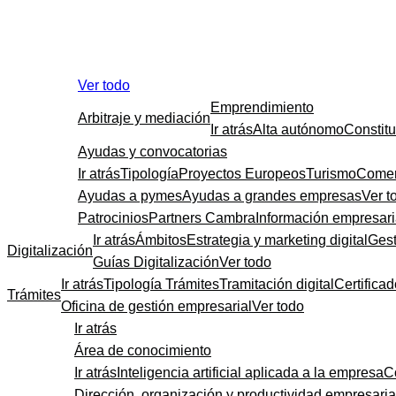
Ver todo
Emprendimiento
Arbitraje y mediación
Ir atrás
Alta autónomo
Constit
Ayudas y convocatorias
Ir atrás
Tipología
Proyectos Europeos
Turismo
Comer
Ayudas a pymes
Ayudas a grandes empresas
Ver t
Patrocinios
Partners Cambra
Información empresari
Ir atrás
Ámbitos
Estrategia y marketing digital
Gest
Digitalización
Guías Digitalización
Ver todo
Ir atrás
Tipología Trámites
Tramitación digital
Certificad
Trámites
Oficina de gestión empresarial
Ver todo
Ir atrás
Área de conocimiento
Ir atrás
Inteligencia artificial aplicada a la empresa
C
Dirección, organización y productividad empresaria