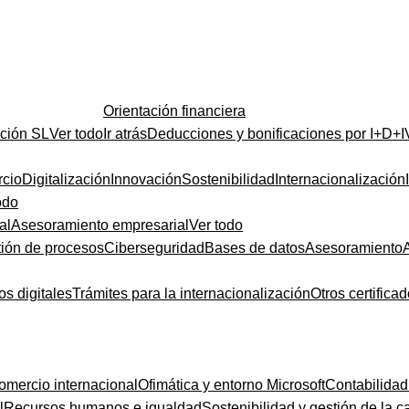
Orientación financiera
ución SL
Ver todo
Ir atrás
Deducciones y bonificaciones por I+D+I
cio
Digitalización
Innovación
Sostenibilidad
Internacionalización
odo
al
Asesoramiento empresarial
Ver todo
ión de procesos
Ciberseguridad
Bases de datos
Asesoramiento
os digitales
Trámites para la internacionalización
Otros certifica
omercio internacional
Ofimática y entorno Microsoft
Contabilidad
l
Recursos humanos e igualdad
Sostenibilidad y gestión de la c