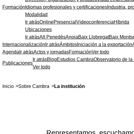
Formación
Idiomas profesionales y certificaciones
Industria, pr
Modalidad
Ir atrás
Online
Presencial
Videoconferencia
Híbrida
Ubicaciones
Ir atrás
Alt Penedès
Anoia
Baix Llobregat
Baix Monts
Internacionalización
Ir atrás
Ámbitos
Iniciación a la exportación
Agenda
Ir atrás
Actos y jornadas
Formación
Ver todo
Ir atrás
Blog
Estudios Cambra
Observatorio de la 
Publicaciones
Ver todo
>
>
Inicio
Sobre Cambra
La institución
Representamos, escuchamos 