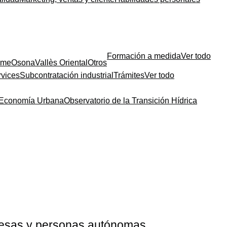
Formación a medida
Ver todo
sme
Osona
Vallès Oriental
Otros
rvices
Subcontratación industrial
Trámites
Ver todo
a Economía Urbana
Observatorio de la Transición Hídrica
resas y personas autónomas.