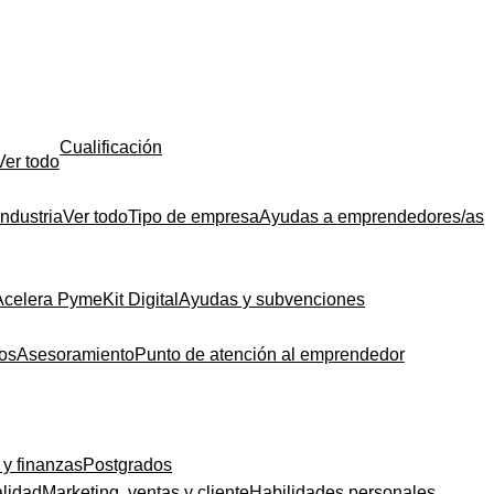
Cualificación
Ver todo
Industria
Ver todo
Tipo de empresa
Ayudas a emprendedores/as
Acelera Pyme
Kit Digital
Ayudas y subvenciones
dos
Asesoramiento
Punto de atención al emprendedor
 y finanzas
Postgrados
alidad
Marketing, ventas y cliente
Habilidades personales