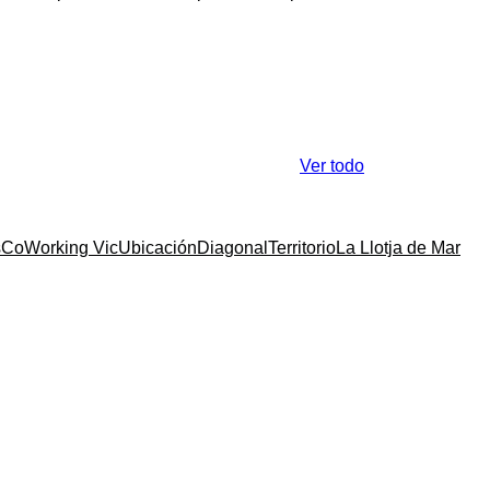
Ver todo
s
CoWorking Vic
Ubicación
Diagonal
Territorio
La Llotja de Mar