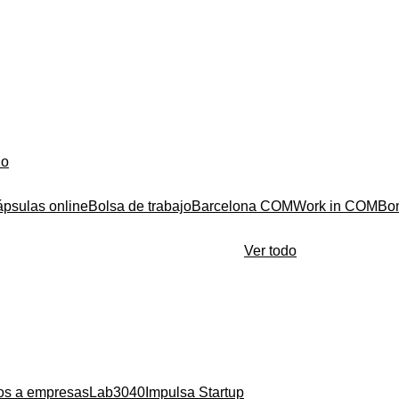
do
ápsulas online
Bolsa de trabajo
Barcelona COM
Work in COM
Bo
Ver todo
ios a empresas
Lab3040
Impulsa Startup