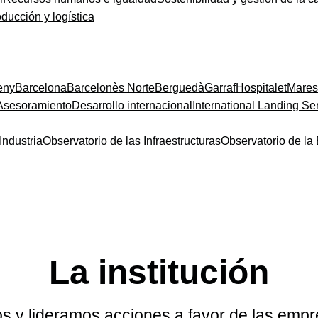
oducción y logística
eny
Barcelona
Barcelonès Norte
Berguedà
Garraf
Hospitalet
Mare
Asesoramiento
Desarrollo internacional
International Landing Se
Industria
Observatorio de las Infraestructuras
Observatorio de l
La institución
y lideramos acciones a favor de las emp