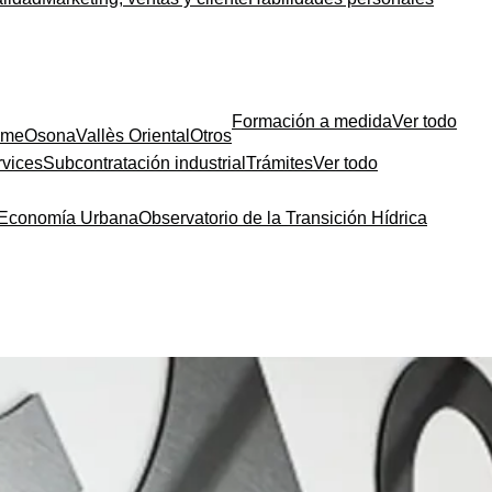
Formación a medida
Ver todo
sme
Osona
Vallès Oriental
Otros
rvices
Subcontratación industrial
Trámites
Ver todo
a Economía Urbana
Observatorio de la Transición Hídrica