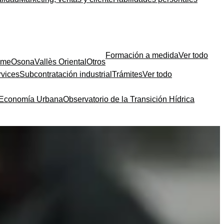
Formación a medida
Ver todo
sme
Osona
Vallès Oriental
Otros
rvices
Subcontratación industrial
Trámites
Ver todo
a Economía Urbana
Observatorio de la Transición Hídrica