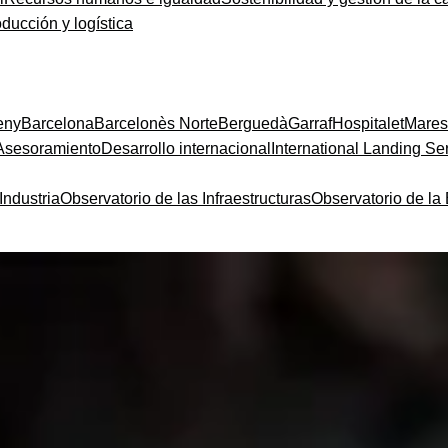
oducción y logística
eny
Barcelona
Barcelonès Norte
Berguedà
Garraf
Hospitalet
Mare
Asesoramiento
Desarrollo internacional
International Landing Se
Industria
Observatorio de las Infraestructuras
Observatorio de l