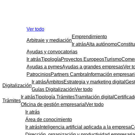
Ver todo
Emprendimiento
Arbitraje y mediación
Ir atrás
Alta autónomo
Constit
Ayudas y convocatorias
Ir atrás
Tipología
Proyectos Europeos
Turismo
Comer
Ayudas a pymes
Ayudas a grandes empresas
Ver t
Patrocinios
Partners Cambra
Información empresari
Ir atrás
Ámbitos
Estrategia y marketing digital
Gest
Digitalización
Guías Digitalización
Ver todo
Ir atrás
Tipología Trámites
Tramitación digital
Certificad
Trámites
Oficina de gestión empresarial
Ver todo
Ir atrás
Área de conocimiento
Ir atrás
Inteligencia artificial aplicada a la empresa
C
Dirección, organización y productividad empresaria