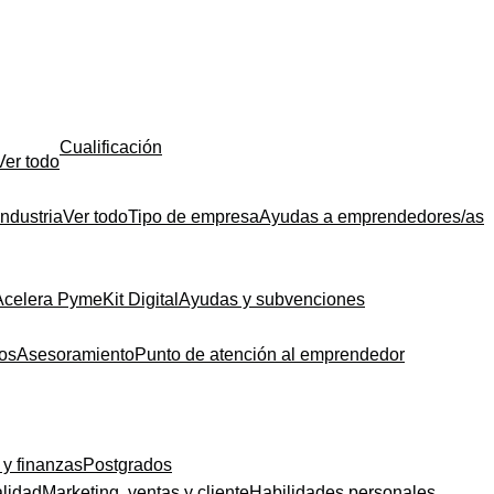
Cualificación
Ver todo
Industria
Ver todo
Tipo de empresa
Ayudas a emprendedores/as
Acelera Pyme
Kit Digital
Ayudas y subvenciones
dos
Asesoramiento
Punto de atención al emprendedor
 y finanzas
Postgrados
alidad
Marketing, ventas y cliente
Habilidades personales