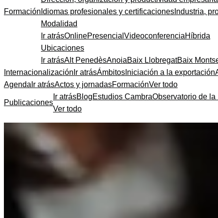
Formación
Idiomas profesionales y certificaciones
Industria, pr
Modalidad
Ir atrás
Online
Presencial
Videoconferencia
Híbrida
Ubicaciones
Ir atrás
Alt Penedès
Anoia
Baix Llobregat
Baix Monts
Internacionalización
Ir atrás
Ámbitos
Iniciación a la exportación
Agenda
Ir atrás
Actos y jornadas
Formación
Ver todo
Ir atrás
Blog
Estudios Cambra
Observatorio de la 
Publicaciones
Ver todo