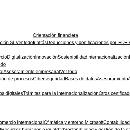
Orientación financiera
ución SL
Ver todo
Ir atrás
Deducciones y bonificaciones por I+D+I
cio
Digitalización
Innovación
Sostenibilidad
Internacionalización
odo
al
Asesoramiento empresarial
Ver todo
ión de procesos
Ciberseguridad
Bases de datos
Asesoramiento
os digitales
Trámites para la internacionalización
Otros certifica
omercio internacional
Ofimática y entorno Microsoft
Contabilidad
l
Recursos humanos e igualdad
Sostenibilidad y gestión de la c