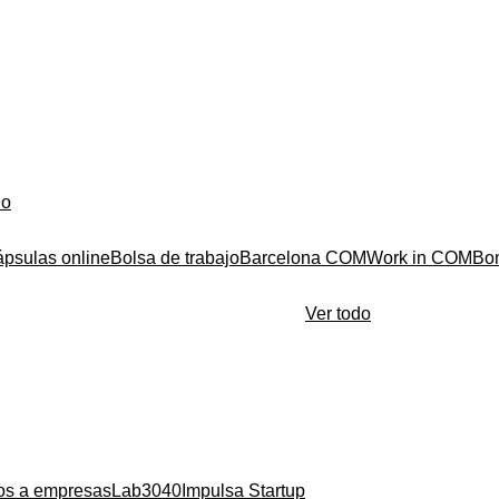
do
ápsulas online
Bolsa de trabajo
Barcelona COM
Work in COM
Bo
Ver todo
ios a empresas
Lab3040
Impulsa Startup