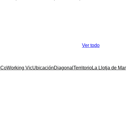
Ver todo
s
CoWorking Vic
Ubicación
Diagonal
Territorio
La Llotja de Mar