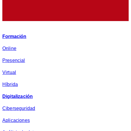
e
p
r
i
v
Formación
a
c
Online
i
Presencial
d
a
Virtual
d
*
Híbrida
Digitalización
Ciberseguridad
Aplicaciones