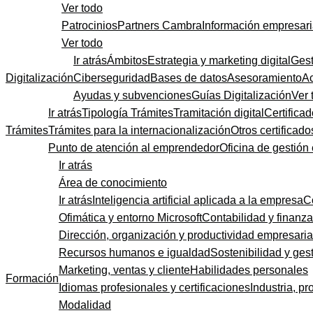
Ver todo
Patrocinios
Partners Cambra
Información empresari
Ver todo
Ir atrás
Ámbitos
Estrategia y marketing digital
Gest
Digitalización
Ciberseguridad
Bases de datos
Asesoramiento
A
Ayudas y subvenciones
Guías Digitalización
Ver 
Ir atrás
Tipología Trámites
Tramitación digital
Certificad
Trámites
Trámites para la internacionalización
Otros certificado
Punto de atención al emprendedor
Oficina de gestión
Ir atrás
Área de conocimiento
Ir atrás
Inteligencia artificial aplicada a la empresa
C
Ofimática y entorno Microsoft
Contabilidad y finanz
Dirección, organización y productividad empresaria
Recursos humanos e igualdad
Sostenibilidad y gest
Marketing, ventas y cliente
Habilidades personales
Formación
Idiomas profesionales y certificaciones
Industria, pr
Modalidad