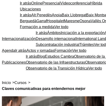
Ir atrás
Online
Presencial
Videoconferencia
Híbrida
Ubicaciones
Ir atrás
Alt Penedès
Anoia
Baix Llobregat
Baix Monts
Berguedà
Garraf
Hospitalet
Maresme
Osona
Vallès Or
Formación a medida
Ver todo
Ir atrás
Ámbitos
Iniciación a la exportación
Internacionalización
Desarrollo internacional
International Lan
Subcontratación industrial
Trámites
Ver to
Agenda
Ir atrás
Actos y jornadas
Formación
Ver todo
Ir atrás
Blog
Estudios Cambra
Observatorio de la 
Publicaciones
Observatorio de las Infraestructuras
Observatori
Observatorio de la Transición Hídrica
Ver todo
>
>
Inicio
Cursos
Claves comunicativas para entendernos mejor