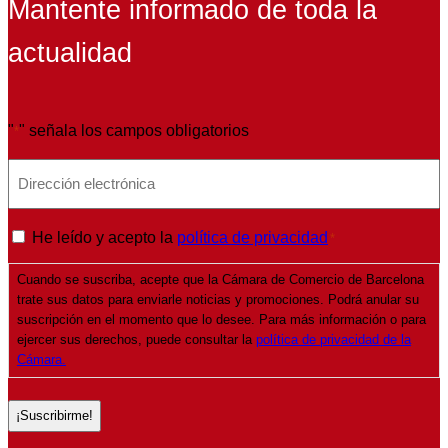
Mantente informado de toda la
actualidad
"
" señala los campos obligatorios
*
E
m
a
P
He leído y acepto la
política de privacidad
*
i
o
l
Cuando se suscriba, acepte que la Cámara de Comercio de Barcelona
l
*
trate sus datos para enviarle noticias y promociones. Podrá anular su
í
suscripción en el momento que lo desee. Para más información o para
t
ejercer sus derechos, puede consultar la
política de privacidad de la
Cámara.
i
c
a
d