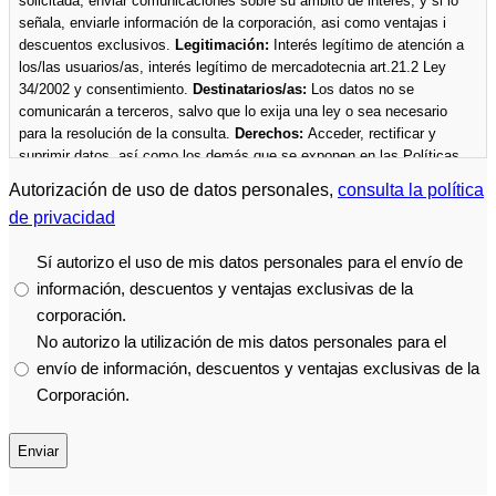
solicitada, enviar comunicaciones sobre su ámbito de interés, y si lo
señala, enviarle información de la corporación, asi como ventajas i
descuentos exclusivos.
Legitimación:
Interés legítimo de atención a
los/las usuarios/as, interés legítimo de mercadotecnia art.21.2 Ley
34/2002 y consentimiento.
Destinatarios/as:
Los datos no se
comunicarán a terceros, salvo que lo exija una ley o sea necesario
para la resolución de la consulta.
Derechos:
Acceder, rectificar y
suprimir datos, así como los demás que se exponen en las Políticas
de Privacidad.
Más información
en las
Políticas de privacidad
de la
Autorización de uso de datos personales,
consulta la política
Cámara.
de privacidad
Sí autorizo el uso de mis datos personales para el envío de
información, descuentos y ventajas exclusivas de la
corporación.
No autorizo ​​la utilización de mis datos personales para el
envío de información, descuentos y ventajas exclusivas de la
Corporación.