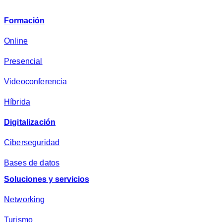
i
v
Formación
a
c
Online
i
Presencial
d
a
Videoconferencia
d
*
Híbrida
Digitalización
Ciberseguridad
Bases de datos
Soluciones y servicios
Networking
Turismo