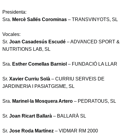
Presidenta:
Sra.
Mercè Sallés Corominas
– TRANSVINYOTS, SL
Vocales:
Sr.
Joan Casadesús Escudé
– ADVANCED SPORT &
NUTRITIONS LAB, SL
Sra.
Esther Comellas Barniol
– FUNDACIÓ LA LLAR
Sr.
Xavier Curriu Solà
– CURRIU SERVEIS DE
JARDINERIA I PASIATGISME, SL
Sra.
Marinel·la Mosquera Artero
– PEDRATOUS, SL
Sr.
Joan Ricart Ballarà
– BALLARÀ SL
Sr.
Jose Roda Martínez
– VIDMAR RM 2000