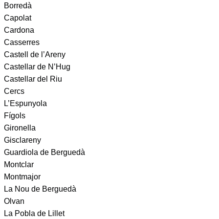
Borredà
Capolat
Cardona
Casserres
Castell de l’Areny
Castellar de N’Hug
Castellar del Riu
Cercs
L’Espunyola
Fígols
Gironella
Gisclareny
Guardiola de Berguedà
Montclar
Montmajor
La Nou de Berguedà
Olvan
La Pobla de Lillet