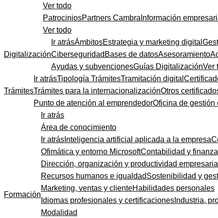
Ver todo
Patrocinios
Partners Cambra
Información empresari
Ver todo
Ir atrás
Ámbitos
Estrategia y marketing digital
Gest
Digitalización
Ciberseguridad
Bases de datos
Asesoramiento
A
Ayudas y subvenciones
Guías Digitalización
Ver 
Ir atrás
Tipología Trámites
Tramitación digital
Certificad
Trámites
Trámites para la internacionalización
Otros certificado
Punto de atención al emprendedor
Oficina de gestión
Ir atrás
Área de conocimiento
Ir atrás
Inteligencia artificial aplicada a la empresa
C
Ofimática y entorno Microsoft
Contabilidad y finanz
Dirección, organización y productividad empresaria
Recursos humanos e igualdad
Sostenibilidad y gest
Marketing, ventas y cliente
Habilidades personales
Formación
Idiomas profesionales y certificaciones
Industria, pr
Modalidad