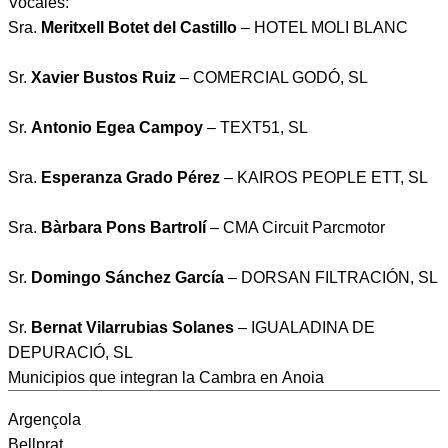
Vocales:
Sra.
Meritxell Botet del Castillo
– HOTEL MOLI BLANC
Sr.
Xavier Bustos Ruiz
– COMERCIAL GODÓ, SL
Sr.
Antonio Egea Campoy
– TEXT51, SL
Sra.
Esperanza Grado Pérez
– KAIROS PEOPLE ETT, SL
Sra.
Bàrbara Pons Bartrolí
– CMA Circuit Parcmotor
Sr.
Domingo Sánchez García
– DORSAN FILTRACIÓN, SL
Sr.
Bernat Vilarrubias Solanes
– IGUALADINA DE
DEPURACIÓ, SL
Municipios que integran la Cambra en Anoia
Argençola
Bellprat