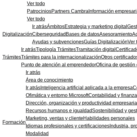
Ver todo
Patrocinios
Partners Cambra
Información empresari
Ver todo
Ir atrás
Ámbitos
Estrategia y marketing digital
Gest
Digitalización
Ciberseguridad
Bases de datos
Asesoramiento
A
Ayudas y subvenciones
Guías Digitalización
Ver 
Ir atrás
Tipología Trámites
Tramitación digital
Certificad
Trámites
Trámites para la internacionalización
Otros certificado
Punto de atención al emprendedor
Oficina de gestión
Ir atrás
Área de conocimiento
Ir atrás
Inteligencia artificial aplicada a la empresa
C
Ofimática y entorno Microsoft
Contabilidad y finanz
Dirección, organización y productividad empresaria
Recursos humanos e igualdad
Sostenibilidad y gest
Marketing, ventas y cliente
Habilidades personales
Formación
Idiomas profesionales y certificaciones
Industria, pr
Modalidad