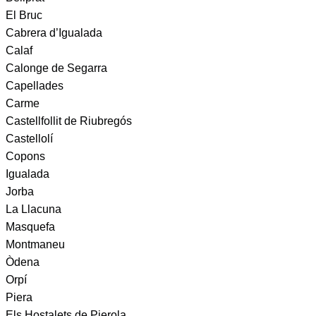
El Bruc
Cabrera d’Igualada
Calaf
Calonge de Segarra
Capellades
Carme
Castellfollit de Riubregós
Castellolí
Copons
Igualada
Jorba
La Llacuna
Masquefa
Montmaneu
Òdena
Orpí
Piera
Els Hostalets de Pierola