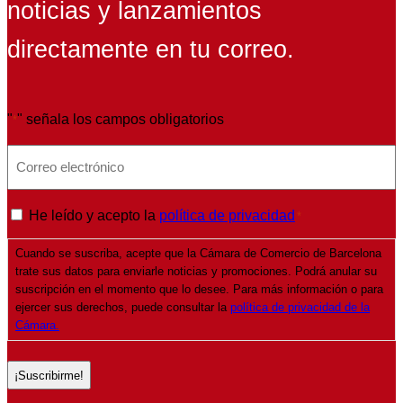
noticias y lanzamientos
directamente en tu correo.
"
" señala los campos obligatorios
*
E
m
a
P
He leído y acepto la
política de privacidad
*
i
o
l
Cuando se suscriba, acepte que la Cámara de Comercio de Barcelona
l
*
trate sus datos para enviarle noticias y promociones. Podrá anular su
í
suscripción en el momento que lo desee. Para más información o para
t
ejercer sus derechos, puede consultar la
política de privacidad de la
Cámara.
i
c
a
d