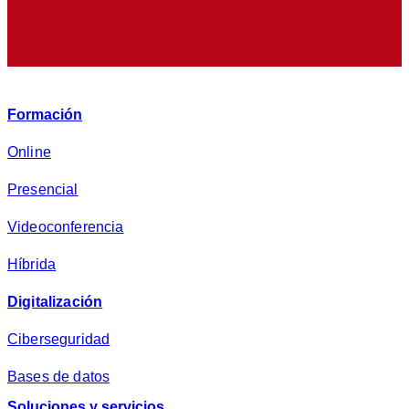
e
p
r
i
v
Formación
a
c
Online
i
Presencial
d
a
Videoconferencia
d
*
Híbrida
Digitalización
Ciberseguridad
Bases de datos
Soluciones y servicios