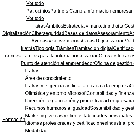
Ver todo
Patrocinios
Partners Cambra
Información empresari
Ver todo
Ir atrás
Ámbitos
Estrategia y marketing digital
Gest
Digitalización
Ciberseguridad
Bases de datos
Asesoramiento
A
Ayudas y subvenciones
Guías Digitalización
Ver 
Ir atrás
Tipología Trámites
Tramitación digital
Certificad
Trámites
Trámites para la internacionalización
Otros certificado
Punto de atención al emprendedor
Oficina de gestión
Ir atrás
Área de conocimiento
Ir atrás
Inteligencia artificial aplicada a la empresa
C
Ofimática y entorno Microsoft
Contabilidad y finanz
Dirección, organización y productividad empresaria
Recursos humanos e igualdad
Sostenibilidad y gest
Marketing, ventas y cliente
Habilidades personales
Formación
Idiomas profesionales y certificaciones
Industria, pr
Modalidad