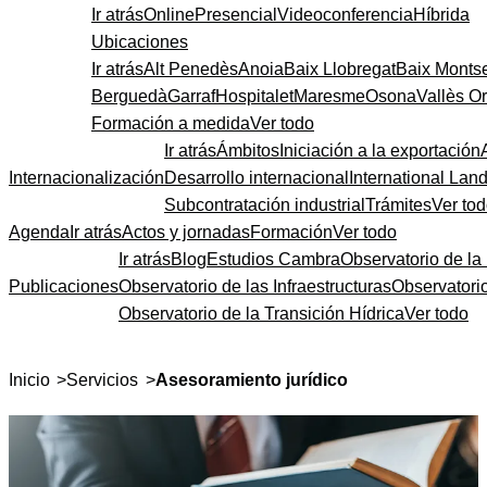
Ir atrás
Online
Presencial
Videoconferencia
Híbrida
Ubicaciones
Ir atrás
Alt Penedès
Anoia
Baix Llobregat
Baix Monts
Berguedà
Garraf
Hospitalet
Maresme
Osona
Vallès Or
Formación a medida
Ver todo
Ir atrás
Ámbitos
Iniciación a la exportación
Internacionalización
Desarrollo internacional
International Lan
Subcontratación industrial
Trámites
Ver to
Agenda
Ir atrás
Actos y jornadas
Formación
Ver todo
Ir atrás
Blog
Estudios Cambra
Observatorio de la 
Publicaciones
Observatorio de las Infraestructuras
Observatori
Observatorio de la Transición Hídrica
Ver todo
>
>
Inicio
Servicios
Asesoramiento jurídico