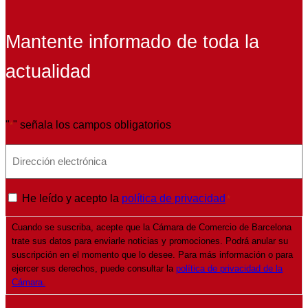
Mantente informado de toda la
actualidad
"
" señala los campos obligatorios
*
E
m
a
P
He leído y acepto la
política de privacidad
*
i
o
l
Cuando se suscriba, acepte que la Cámara de Comercio de Barcelona
l
*
trate sus datos para enviarle noticias y promociones. Podrá anular su
í
suscripción en el momento que lo desee. Para más información o para
t
ejercer sus derechos, puede consultar la
política de privacidad de la
Cámara.
i
c