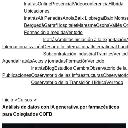
Ir atrás
Online
Presencial
Videoconferencia
Híbrida
Ubicaciones
Ir atrás
Alt Penedès
Anoia
Baix Llobregat
Baix Monts
Berguedà
Garraf
Hospitalet
Maresme
Osona
Vallès Or
Formación a medida
Ver todo
Ir atrás
Ámbitos
Iniciación a la exportación
Internacionalización
Desarrollo internacional
International Lan
Subcontratación industrial
Trámites
Ver to
Agenda
Ir atrás
Actos y jornadas
Formación
Ver todo
Ir atrás
Blog
Estudios Cambra
Observatorio de la 
Publicaciones
Observatorio de las Infraestructuras
Observatori
Observatorio de la Transición Hídrica
Ver todo
>
>
Inicio
Cursos
Análisis de datos con IA generativa por farmacéuticos
para Colegiados COFB