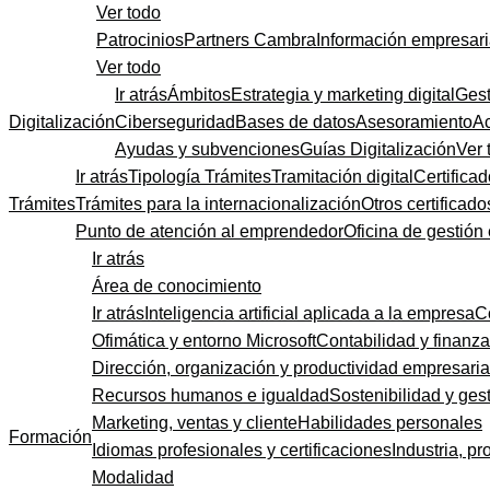
Ver todo
Patrocinios
Partners Cambra
Información empresari
Ver todo
Ir atrás
Ámbitos
Estrategia y marketing digital
Gest
Digitalización
Ciberseguridad
Bases de datos
Asesoramiento
A
Ayudas y subvenciones
Guías Digitalización
Ver 
Ir atrás
Tipología Trámites
Tramitación digital
Certificad
Trámites
Trámites para la internacionalización
Otros certificado
Punto de atención al emprendedor
Oficina de gestión
Ir atrás
Área de conocimiento
Ir atrás
Inteligencia artificial aplicada a la empresa
C
Ofimática y entorno Microsoft
Contabilidad y finanz
Dirección, organización y productividad empresaria
Recursos humanos e igualdad
Sostenibilidad y gest
Marketing, ventas y cliente
Habilidades personales
Formación
Idiomas profesionales y certificaciones
Industria, pr
Modalidad